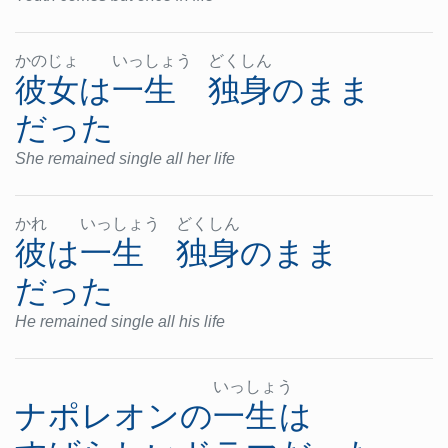
かの
じょ
いっ
しょ
う
どく
しん
彼女
は
一生
独身
の
まま
だった
She remained single all her life
かれ
いっ
しょ
う
どく
しん
彼
は
一生
独身
の
まま
だった
He remained single all his life
いっ
しょ
う
ナポレオン
の
一生
は