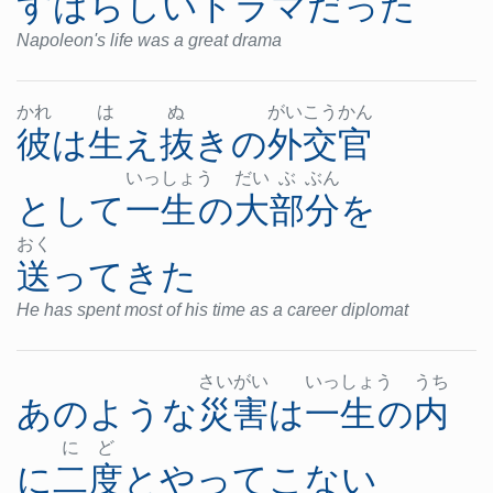
すばらしい
ドラマ
だった
Napoleon's life was a great drama
かれ
は
ぬ
がい
こう
かん
彼
は
生え抜きの
外交
官
いっ
しょ
う
だい
ぶ
ぶん
として
一生
の
大部分
を
おく
送って
きた
He has spent most of his time as a career diplomat
さい
がい
いっ
しょ
う
うち
あのような
災害
は
一生
の
内
に
ど
に
二度と
やってこない