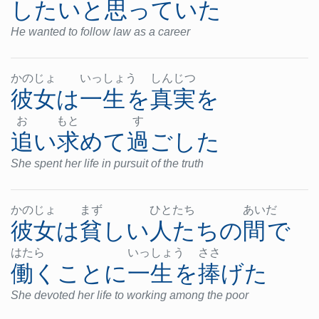
したい
と
思っていた
He wanted to follow law as a career
かの
じょ
いっ
しょ
う
しん
じつ
彼女
は
一生
を
真実
を
お
もと
す
追い求めて
過ごした
She spent her life in pursuit of the truth
かの
じょ
まず
ひと
たち
あい
だ
彼女
は
貧しい
人たち
の
間
で
はた
ら
いっ
しょ
う
ささ
働く
こと
に
一生
を
捧げた
She devoted her life to working among the poor