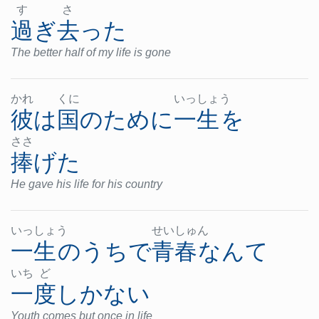
す
さ
過ぎ去った
The better half of my life is gone
かれ
くに
いっ
しょ
う
彼
は
国
の
ために
一生
を
ささ
捧げた
He gave his life for his country
いっ
しょ
う
せい
しゅ
ん
一生
の
うち
で
青春
なんて
いち
ど
一度
しか
ない
Youth comes but once in life