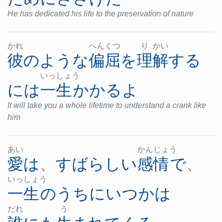
He has dedicated his life to the preservation of nature
かれ
へん
くつ
り
かい
彼
の
ような
偏屈
を
理解
する
いっ
しょ
う
には
一生
かかる
よ
It will take you a whole lifetime to understand a crank like
him
あい
かん
じょ
う
愛
は
、
すばらしい
感情
で
、
いっ
しょ
う
一生
の
うち
に
いつかは
だれ
う