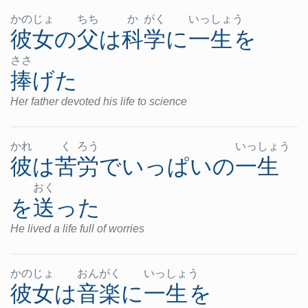
かの
じょ
ちち
か
がく
いっ
しょ
う
彼女の
父
は
科学
に
一生
を
ささ
捧げた
Her father devoted his life to science
かれ
く
ろう
いっ
しょ
う
彼
は
苦労
で
いっぱい
の
一生
おく
を
送った
He lived a life full of worries
かの
じょ
おん
がく
いっ
しょ
う
彼女
は
音楽
に
一生
を