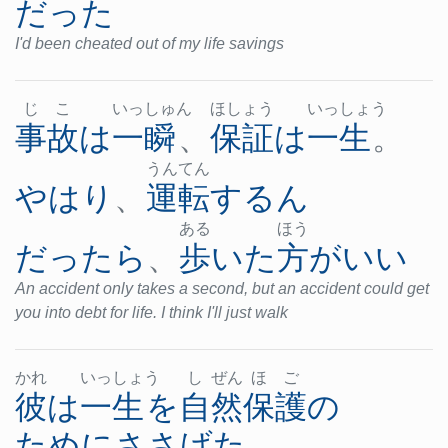
だった
I'd been cheated out of my life savings
じ
こ
いっ
しゅ
ん
ほし
ょう
いっ
しょ
う
事故
は
一瞬
、
保証
は
一生
。
うん
てん
やはり
、
運転
する
ん
ある
ほう
だったら
、
歩いた
方がいい
An accident only takes a second, but an accident could get
you into debt for life. I think I'll just walk
かれ
いっ
しょ
う
し
ぜん
ほ
ご
彼
は
一生
を
自然保護
の
ために
ささげた