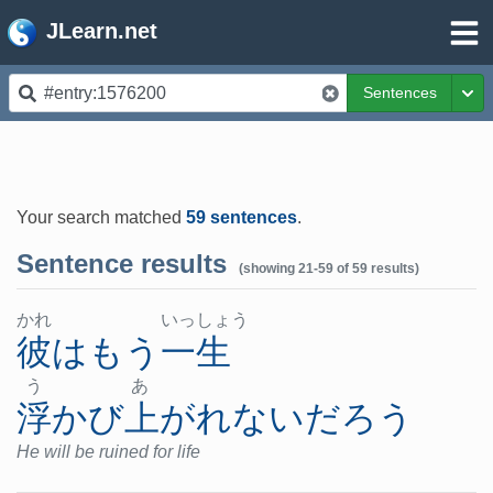
JLearn.net
Sentences
Tog
Your search matched
59 sentences
.
Sentence results
(showing 21-59 of 59 results)
かれ
いっ
しょ
う
彼
は
もう
一生
う
あ
浮かび上がれない
だろう
He will be ruined for life