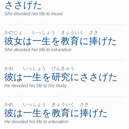
ささげた
She devoted her life to music
かの
じょ
いっ
しょ
う
きょ
うい
く
ささ
彼女
は
一生
を
教育
に
捧げた
She devoted her life to education
かれ
いっ
しょ
う
けん
きゅ
う
彼
は
一生
を
研究
に
ささげた
He devoted his life to his study
かれ
いっ
しょ
う
きょ
うい
く
ささ
彼
は
一生
を
教育
に
捧げた
He devoted his life to education