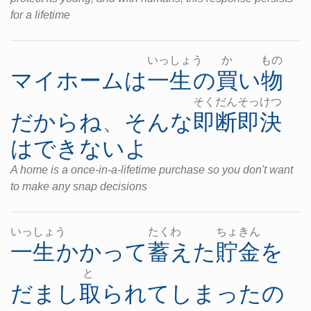
for a lifetime
いっ
しょ
う
か
もの
マイホーム
は
一生
の
買い物
そく
だん
そっ
けつ
だから
ね
、
そんな
即断即決
は
できない
よ
A home is a once-in-a-lifetime purchase so you don't want
to make any snap decisions
いっ
しょ
う
たく
わ
ちょ
きん
一生
かかって
蓄えた
貯金
を
と
だまし取られて
しまった
の