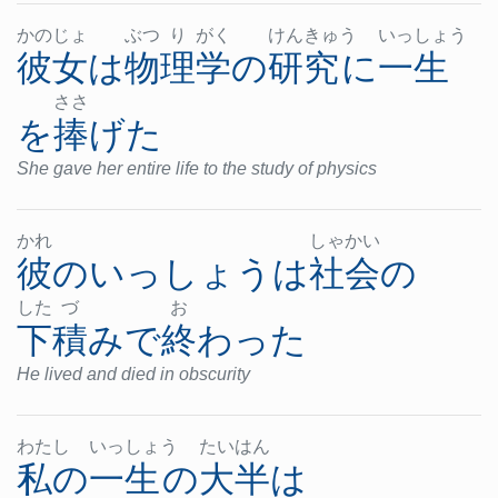
かの
じょ
ぶつ
り
がく
けん
きゅ
う
いっ
しょ
う
彼女
は
物理学
の
研究
に
一生
ささ
を
捧げた
She gave her entire life to the study of physics
かれ
しゃ
かい
彼
の
いっしょう
は
社会
の
した
づ
お
下積み
で
終わった
He lived and died in obscurity
わた
し
いっ
しょ
う
たい
はん
私の
一生
の
大半
は