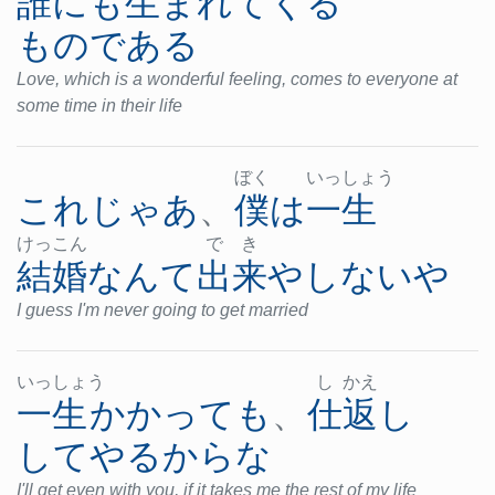
誰にも
生まれて
くる
ものである
Love, which is a wonderful feeling, comes to everyone at
some time in their life
ぼく
いっ
しょ
う
これ
じゃあ
、
僕
は
一生
けっ
こん
で
き
結婚
なんて
出来
やしない
や
I guess I'm never going to get married
いっ
しょ
う
し
かえ
一生
かかって
も
、
仕返し
してやる
から
な
I'll get even with you, if it takes me the rest of my life