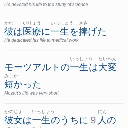
He devoted his life to the study of science
かれ
いり
ょう
いっ
しょ
う
ささ
彼
は
医療
に
一生
を
捧げた
He dedicated his life to medical work
いっ
しょ
う
たい
へん
モーツアルト
の
一生
は
大変
みじ
か
短かった
Mozart's life was very short
かの
じょ
いっ
しょ
う
にん
彼女
は
一生
の
うち
に
９
人
の