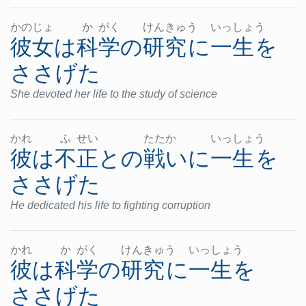
かの
じょ
か
がく
けん
きゅ
う
いっ
しょ
う
彼女
は
科学
の
研究
に
一生
を
ささげた
She devoted her life to the study of science
かれ
ふ
せい
たた
か
いっ
しょ
う
彼
は
不正
と
の
戦い
に
一生
を
ささげた
He dedicated his life to fighting corruption
かれ
か
がく
けん
きゅ
う
いっ
しょ
う
彼
は
科学
の
研究
に
一生
を
ささげた