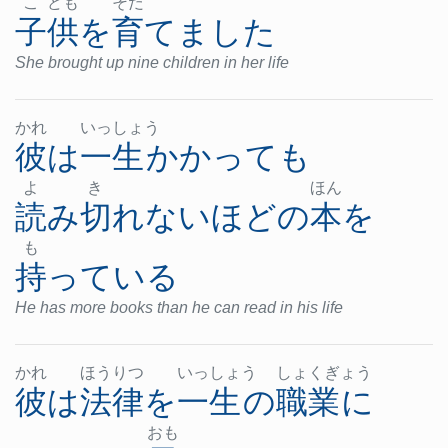
こ
ども
そだ
子供
を
育てました
She brought up nine children in her life
かれ
いっ
しょ
う
彼
は
一生
かかって
も
よ
き
ほん
読み切れない
ほど
の
本
を
も
持っている
He has more books than he can read in his life
かれ
ほう
りつ
いっ
しょ
う
しょ
くぎ
ょう
彼
は
法律
を
一生
の
職業
に
おも