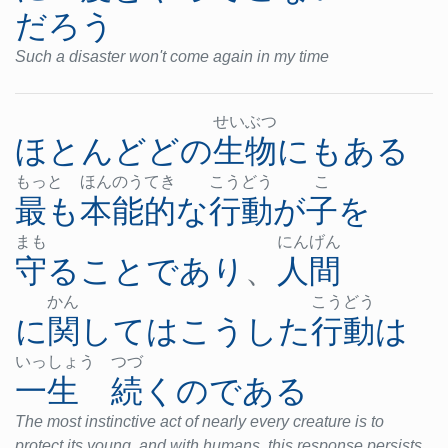
だろう
Such a disaster won't come again in my time
せい
ぶつ
ほとんど
どの
生物
にも
ある
もっ
と
ほん
のう
てき
こう
どう
こ
最も
本能的な
行動
が
子
を
まも
にん
げん
守る
こと
であり
、
人間
かん
こう
どう
に関して
は
こうした
行動
は
いっ
しょ
う
つづ
一生
続く
の
である
The most instinctive act of nearly every creature is to
protect its young, and with humans, this response persists