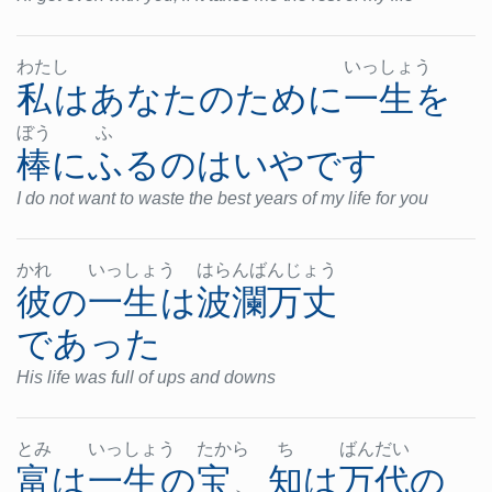
わた
し
いっ
しょ
う
私
は
あなた
の
ために
一生
を
ぼう
ふ
棒にふる
の
は
いや
です
I do not want to waste the best years of my life for you
かれ
いっ
しょ
う
はら
んば
んじ
ょう
彼の
一生
は
波瀾万丈
であった
His life was full of ups and downs
とみ
いっ
しょ
う
たか
ら
ち
ばん
だい
富
は
一生
の
宝
、
知
は
万代
の