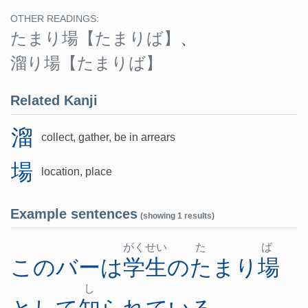
OTHER READINGS:
たまり場
【たまりば】
、
溜り場
【たまりば】
Related Kanji
溜
collect, gather, be in arrears
場
location, place
Example sentences
(showing 1 results)
がく
せい
た
ば
この
バー
は
学生
の
たまり場
し