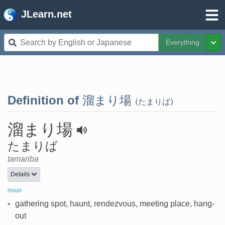
JLearn.net
Everything
Tog
Definition of
溜まり場
(たまりば)
溜まり場
たまりば
tamariba
Details
noun
•
gathering spot, haunt, rendezvous, meeting place, hang-
out