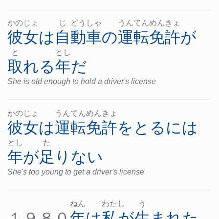
かの
じょ
じ
どう
しゃ
うん
てん
めん
きょ
彼女
は
自動車
の
運転免許
が
と
とし
取れる
年
だ
She is old enough to hold a driver's license
かの
じょ
うん
てん
めん
きょ
彼女
は
運転免許
を
とる
には
とし
た
年
が
足りない
She's too young to get a driver's license
ねん
わた
し
う
１９８０
年
は
私
が
生まれた