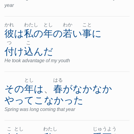
year
かれ
わた
し
とし
わか
こと
彼
は
私の
年
の
若い
事
に
つ
こ
付け込んだ
He took advantage of my youth
とし
はる
その
年
は
、
春
が
なかなか
やってこなかった
Spring was long coming that year
こ
とし
わた
し
じゅ
うよ
う