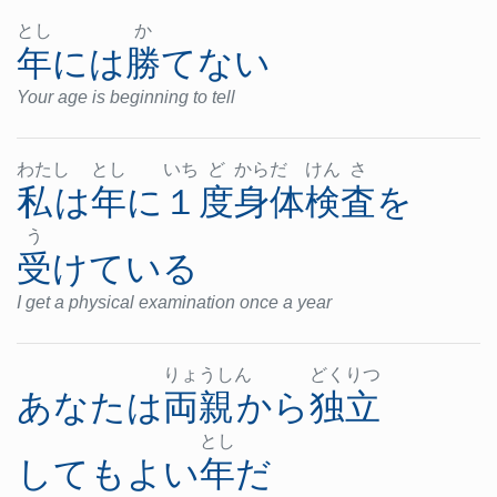
とし
か
年
には
勝てない
Your age is beginning to tell
わた
し
とし
いち
ど
から
だ
けん
さ
私
は
年
に
１度
身体
検査
を
う
受けている
I get a physical examination once a year
りょ
うし
ん
どく
りつ
あなた
は
両親
から
独立
とし
しても
よい
年
だ