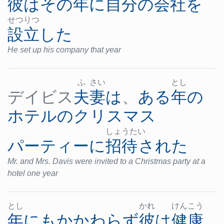
彼
は
その
年
に
自分
の
会社
を
せつ
りつ
設立
した
He set up his company that year
ふ
さい
とし
デイビス
夫妻
は
、
ある
年
の
ホテル
の
クリスマス
しょ
うた
い
パーティー
に
招待
された
Mr. and Mrs. Davis were invited to a Christmas party at a
hotel one year
とし
かれ
けん
こう
年
にもかかわらず
彼
は
健康