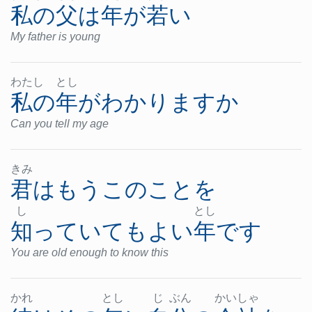
私の
父
は
年
が
若い
My father is young
わた
し
とし
私の
年
が
わかります
か
Can you tell my age
きみ
君
は
もう
この
こと
を
し
とし
知っていて
も
よい
年
です
You are old enough to know this
かれ
とし
じ
ぶん
かい
しゃ