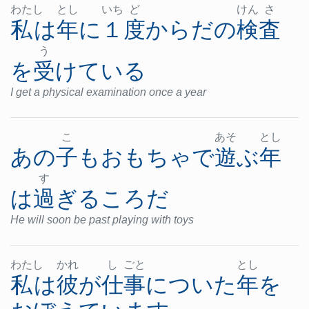
わた
し
とし
いち
ど
けん
さ
私
は
年
に
１度
からだ
の
検査
う
を
受けている
I get a physical examination once a year
こ
あそ
とし
あの
子
も
おもちゃ
で
遊ぶ
年
す
は
過ぎる
ころ
だ
He will soon be past playing with toys
わた
し
かれ
し
ごと
とし
私
は
彼
が
仕事
に
ついた
年
を