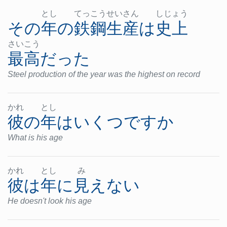
とし
てっ
こう
せい
さん
しじ
ょう
その
年
の
鉄鋼
生産
は
史上
さい
こう
最高
だった
Steel production of the year was the highest on record
かれ
とし
彼の
年
は
いくつ
ですか
What is his age
かれ
とし
み
彼
は
年
に
見えない
He doesn't look his age