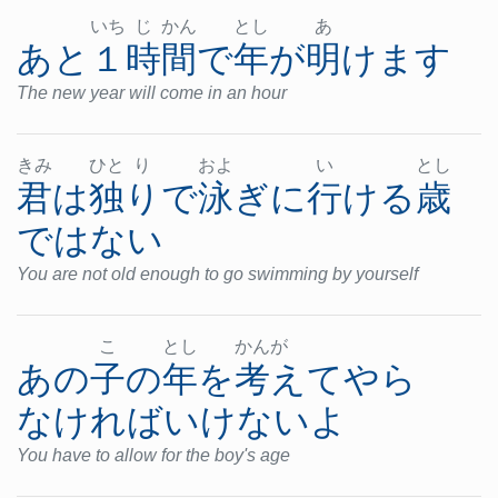
いち
じ
かん
とし
あ
あと
１時間
で
年
が
明けます
The new year will come in an hour
きみ
ひと
り
およ
い
とし
君
は
独りで
泳ぎ
に
行ける
歳
ではない
You are not old enough to go swimming by yourself
こ
とし
かん
が
あの
子
の
年
を
考えて
やら
なければいけない
よ
You have to allow for the boy's age