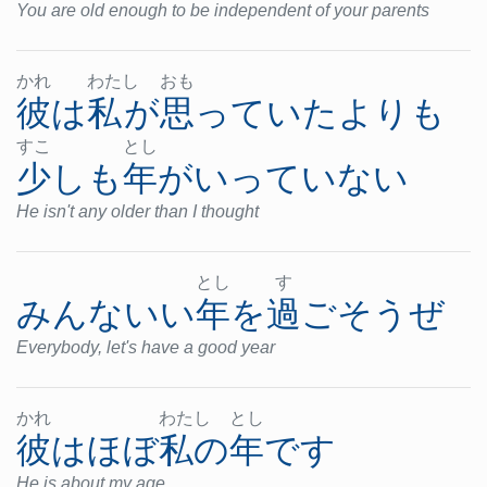
You are old enough to be independent of your parents
かれ
わた
し
おも
彼
は
私
が
思っていた
よりも
すこ
とし
少しも
年
が
いっていない
He isn't any older than I thought
とし
す
みんな
いい
年
を
過ごそう
ぜ
Everybody, let's have a good year
かれ
わた
し
とし
彼
は
ほぼ
私の
年
です
He is about my age