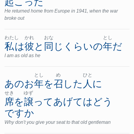
起こった
He returned home from Europe in 1941, when the war
broke out
わた
し
かれ
おな
とし
私
は
彼
と
同じくらい
の
年
だ
I am as old as he
とし
め
ひと
あの
お
年
を
召した
人
に
せき
ゆず
席を譲って
あげて
は
どう
ですか
Why don't you give your seat to that old gentleman