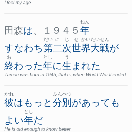
I feel my age
ねん
田森
は
、１９４５
年
だい
に
じ
せ
かい
たい
せん
すなわち
第二次世界大戦
が
お
とし
う
終わった
年
に
生まれた
Tamori was born in 1945, that is, when World War II ended
かれ
ふん
べつ
彼
は
もっと
分別
が
あって
も
とし
よい
年
だ
He is old enough to know better