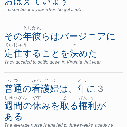
おぼえています
I remember the year when he got a job
とし
かれ
その
年
彼ら
は
バージニア
に
てい
じゅ
う
き
定住
する
こと
を
決めた
They decided to settle down in Virginia that year
ふ
つう
かん
ご
ふ
とし
普通の
看護婦
は
、
年
に
３
しゅ
うか
ん
やす
と
けん
り
週間
の
休み
を
取る
権利
が
ある
The average nurse is entitled to three weeks' holiday a