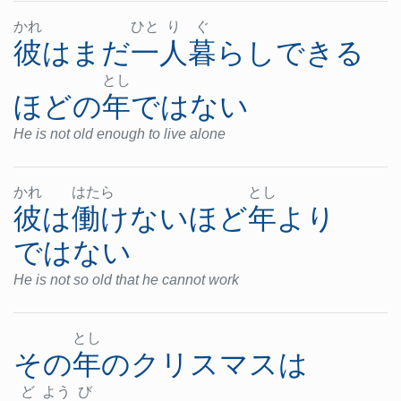
かれ
ひと
り
ぐ
彼
は
まだ
一人暮らし
できる
とし
ほど
の
年
ではない
He is not old enough to live alone
かれ
はた
ら
とし
彼
は
働けない
ほど
年
より
ではない
He is not so old that he cannot work
とし
その
年
の
クリスマス
は
ど
よう
び