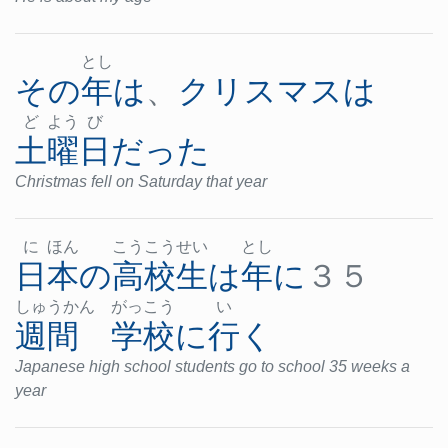
とし
その
年
は
、
クリスマス
は
ど
よう
び
土曜日
だった
Christmas fell on Saturday that year
に
ほん
こう
こう
せい
とし
日本
の
高校生
は
年
に
３５
しゅ
うか
ん
がっ
こう
い
週間
学校
に
行く
Japanese high school students go to school 35 weeks a
year