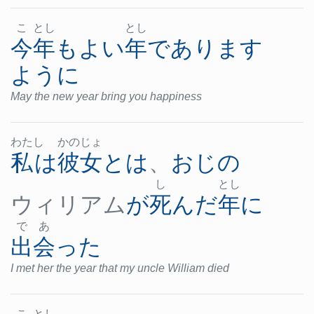
こ
とし
とし
今年
も
よい
年
であります
ように
May the new year bring you happiness
わた
し
かの
じょ
私
は
彼女
とは
、
おじ
の
し
とし
ウィリアム
が
死んだ
年
に
で
あ
出会った
I met her the year that my uncle William died
こ
とし