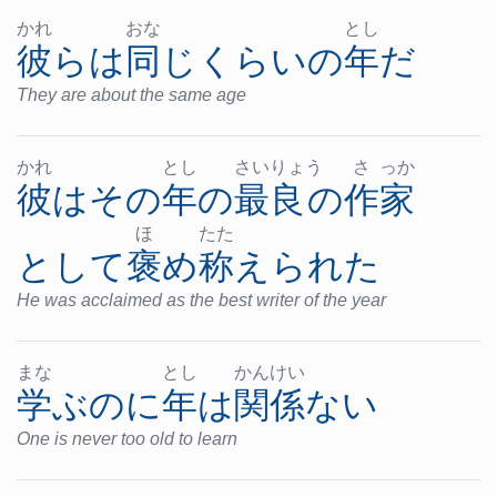
かれ
おな
とし
彼ら
は
同じくらいの
年
だ
They are about the same age
かれ
とし
さい
りょ
う
さ
っか
彼
は
その
年
の
最良
の
作家
ほ
たた
として
褒め
称えられた
He was acclaimed as the best writer of the year
まな
とし
かん
けい
学ぶ
のに
年
は
関係ない
One is never too old to learn