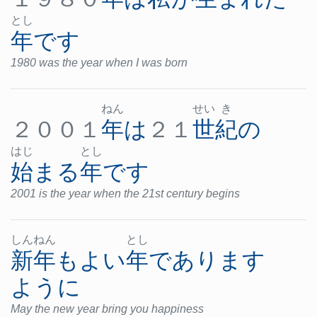
とし
年
です
1980 was the year when I was born
ねん
せい
き
２００１
年
は
２１
世紀
の
はじ
とし
始まる
年
です
2001 is the year when the 21st century begins
しん
ねん
とし
新年
も
よい
年
であります
ように
May the new year bring you happiness