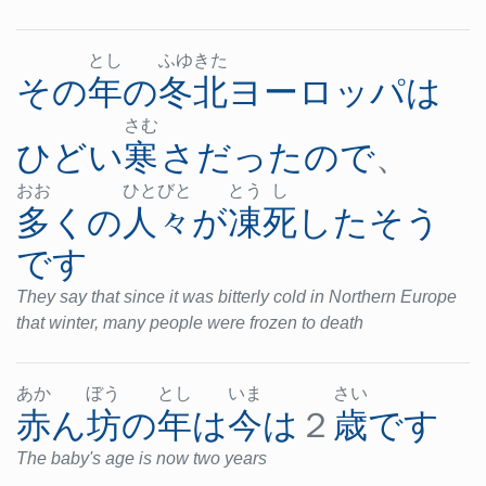
とし
ふゆ
きた
その
年
の
冬
北
ヨーロッパ
は
さむ
ひどい
寒
さ
だった
ので
、
おお
ひと
びと
とう
し
多く
の
人々
が
凍死
した
そう
です
They say that since it was bitterly cold in Northern Europe
that winter, many people were frozen to death
あか
ぼう
とし
いま
さい
赤ん坊
の
年
は
今
は
２
歳
です
The baby's age is now two years