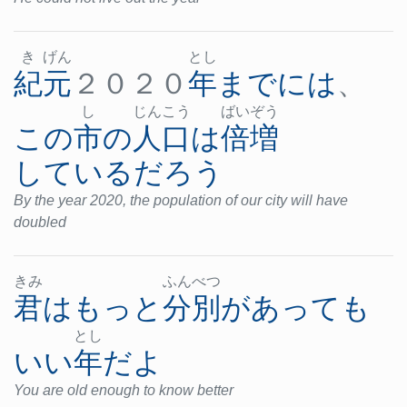
き
げん
とし
紀元
２０２０
年
まで
には
、
し
じん
こう
ばい
ぞう
この
市
の
人口
は
倍増
している
だろう
By the year 2020, the population of our city will have
doubled
きみ
ふん
べつ
君
は
もっと
分別
が
あって
も
とし
いい
年
だ
よ
You are old enough to know better