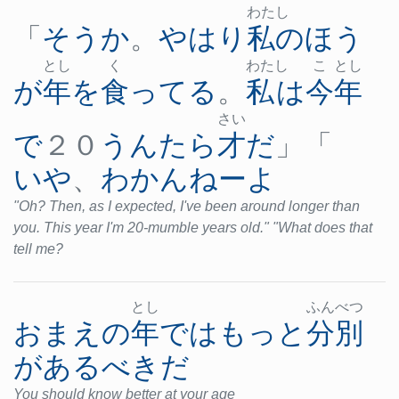
わた
し
「
そう
か
。
やはり
私の
ほう
とし
く
わた
し
こ
とし
が
年
を
食ってる
。
私
は
今年
さい
で
２０
うんたら
才
だ
」「
いや
、
わかんねー
よ
"Oh? Then, as I expected, I've been around longer than
you. This year I'm 20-mumble years old." "What does that
tell me?
とし
ふん
べつ
おまえ
の
年
で
は
もっと
分別
が
ある
べき
だ
You should know better at your age