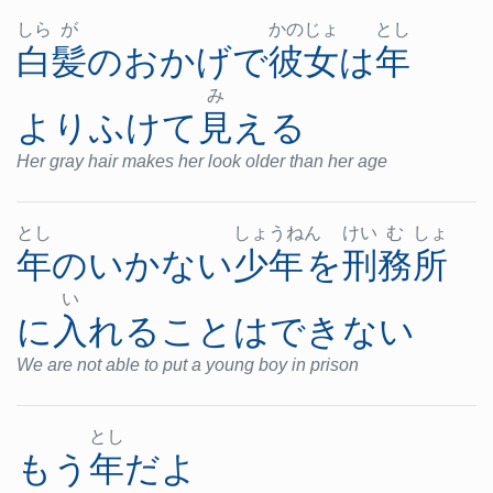
しら
が
かの
じょ
とし
白髪
の
おかげで
彼女
は
年
み
より
ふけて
見える
Her gray hair makes her look older than her age
とし
しょ
うね
ん
けい
む
しょ
年
の
いかない
少年
を
刑務所
い
に
入れる
ことはできない
We are not able to put a young boy in prison
とし
もう
年
だ
よ