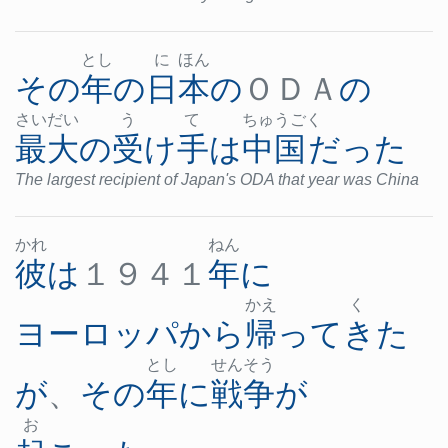
とし
に
ほん
その
年
の
日本
の
ＯＤＡ
の
さい
だい
う
て
ちゅ
うご
く
最大
の
受け手
は
中国
だった
The largest recipient of Japan's ODA that year was China
かれ
ねん
彼
は
１９４１
年
に
かえ
く
ヨーロッパ
から
帰ってきた
とし
せん
そう
が
、
その
年
に
戦争
が
お