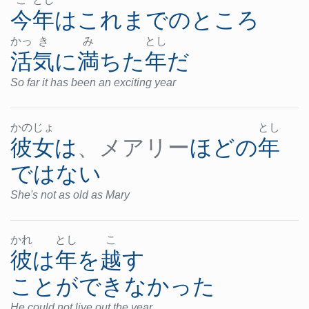
今年
は
これまで
の
ところ
かっ
き
み
とし
活気
に
満ちた
年
だ
So far it has been an exciting year
かの
じょ
とし
彼女
は
、メアリー
ほど
の
年
ではない
She's not as old as Mary
かれ
とし
こ
彼
は
年
を
越す
ことができなかった
He could not live out the year