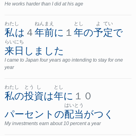
He works harder than I did at his age
わた
し
ねん
まえ
とし
よ
てい
私
は
４
年
前
に
１
年
の
予定
で
らい
にち
来日
しました
I came to Japan four years ago intending to stay for one
year
わた
し
とう
し
とし
私の
投資
は
年
に
１０
はい
とう
パーセント
の
配当
が
つく
My investments earn about 10 percent a year