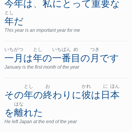
今年
は
、
私
にとって
重要な
とし
年
だ
This year is an important year for me
いち
がつ
とし
いち
ばん
め
つき
一月
は
年
の
一番
目
の
月
です
January is the first month of the year
とし
お
かれ
に
ほん
その
年
の
終わり
に
彼
は
日本
はな
を
離れた
He left Japan at the end of the year