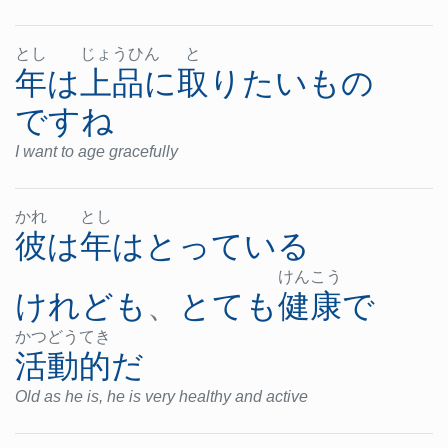
とし
じょ
うひ
ん
と
年
は
上品に
取り
たい
もの
です
ね
I want to age gracefully
かれ
とし
彼
は
年
は
とっている
けん
こう
けれども
、
とても
健康
で
かつ
どう
てき
活動的
だ
Old as he is, he is very healthy and active