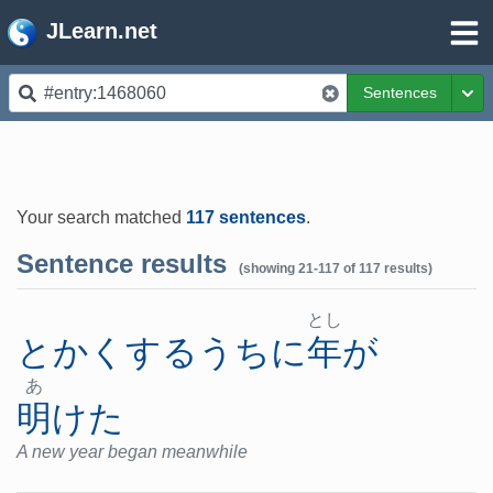
JLearn.net
Sentences
Tog
Your search matched
117 sentences
.
Sentence results
(showing 21-117 of 117 results)
とし
とかく
する
うち
に
年
が
あ
明けた
A new year began meanwhile