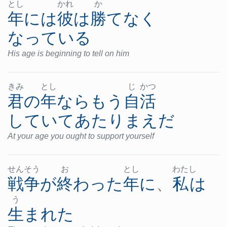
とし
かれ
か
年
には
彼
は
勝てなく
なっている
His age is beginning to tell on him
きみ
とし
じ
かつ
君の
年
なら
もう
自活
していて
あたりまえ
だ
At your age you ought to support yourself
せん
そう
お
とし
わた
し
戦争
が
終わった
年
に
、
私
は
う
生まれた