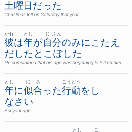
土曜日
だった
Christmas fell on Saturday that year
かれ
とし
じ
ぶん
彼
は
年
が
自分
のみ
に
こたえ
だした
と
こぼした
He complained that his age was beginning to tell on him
とし
に
あ
こう
どう
年
に
似合った
行動
を
し
なさい
Act your age
とし
こ