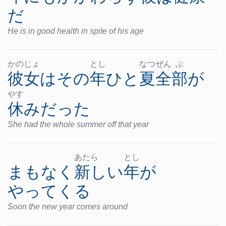
だ
He is in good health in spite of his age
かの
じょ
とし
なつ
ぜん
ぶ
彼女
は
その
年
ひと
夏
全部
が
やす
休み
だった
She had the whole summer off that year
あた
ら
とし
まもなく
新しい
年
が
やってくる
Soon the new year comes around