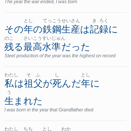
The year the war ended, I was born
とし
てっ
こう
せい
さん
き
ろく
その
年
の
鉄鋼
生産
は
記録
に
のこ
さい
こう
すい
じゅ
ん
残る
最高
水準
だった
Steel production of the year was the highest on record
わた
し
そ
ふ
し
とし
私
は
祖父
が
死んだ
年
に
う
生まれた
I was born in the year that Grandfather died
わた
し
ちち
とし
わか