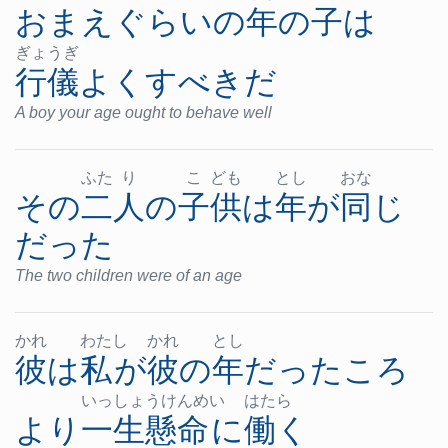
おまえ
ぐらい
の
年
の
子
は
ぎょ
うぎ
行儀
よく
すべき
だ
A boy your age ought to behave well
ふた
り
こ
ども
とし
おな
その
二人
の
子供
は
年
が
同じ
だった
The two children were of an age
かれ
わた
し
かれ
とし
彼
は
私
が
彼の
年
だった
ころ
いっ
しょ
うけ
んめ
い
はた
ら
より
一生懸命
に
働く